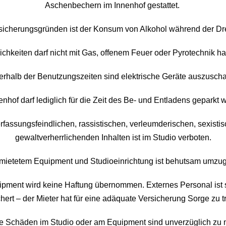
Aschenbechern im Innenhof gestattet.
sicherungsgründen ist der Konsum von Alkohol während der Dreh
chkeiten darf nicht mit Gas, offenem Feuer oder Pyrotechnik ha
rhalb der Benutzungszeiten sind elektrische Geräte auszuscha
enhof darf lediglich für die Zeit des Be- und Entladens geparkt 
rfassungsfeindlichen, rassistischen, verleumderischen, sexist
gewaltverherrlichenden Inhalten ist im Studio verboten.
emietetem Equipment und Studioeinrichtung ist behutsam umzu
ipment wird keine Haftung übernommen. Externes Personal ist 
chert – der Mieter hat für eine adäquate Versicherung Sorge zu t
e Schäden im Studio oder am Equipment sind unverzüglich zu 