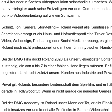
als Allrounder in Sachen Videoproduktion selbständig zu machen. Wei
hat, verbringt er auch seine Freizeit gern vor dem Computer, und sau
punkto Videobearbeitung auf wie ein Schwamm.
Schnitt, Ton, Kamera, Storytelling – Roland vereint alle Kenntnisse in
Jahrelang versorgt er als Haus- und Hofmedienprofi eine Tiroler Desi
Video, Webdesign, Podcasting oder Social Mediabetreuung, es gibt
Roland noch nicht professionell und mit der für ihn typischen Hands
Bei der DMG Film dockt Roland 2020 als unser vielseitigster Content 
zuständig, die von A bis Z in einer fähigen Hand liegen müssen. Er fi
begeistert damit nicht zuletzt unsere Kunden aus Industrie und Priva
Privat gilt Rolands besondere Leidenschaft dem Spielfilm, und er h
gerade in Hollywood tut. Wenn er nicht gerade die neuesten Games
Bei der DMG Academy ist Roland unser Mann der Tat, er gibt Einblic
Lichteinsatzes vor und kennt alle Profitricks in Sachen Videoschnit