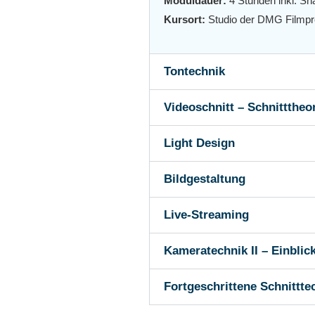
Modul
dauer:
4 Stunden inkl. S
Kursort:
Studio der DMG Filmpr
Tontechnik
Videoschnitt – Schnitttheo
Light Design
Bildgestaltung
Live-Streaming
Kameratechnik II – Einblic
Fortgeschrittene Schnittt