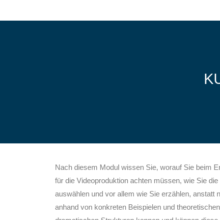
K
Nach diesem Modul wissen Sie, worauf Sie beim Er
für die Videoproduktion achten müssen, wie Sie die 
auswählen und vor allem wie Sie erzählen, anstatt n
anhand von konkreten Beispielen und theoretischen H