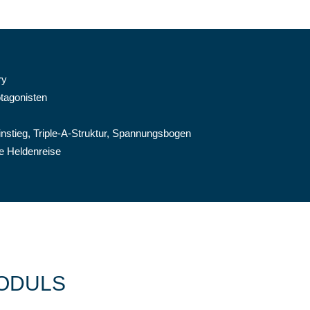
ry
otagonisten
Einstieg, Triple-A-Struktur, Spannungsbogen
ie Heldenreise
MODULS