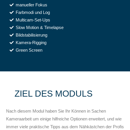
manueller Fokus
Farbmodi und Log
Multicam-Set-Ups
Slow Motion & Timelapse
Bildstabilisierung
Kamera-Rigging
Green Screen
ZIEL DES MODULS
Nach diesem Modul haben Sie Ihr Können in Sachen
Kameraarbeit um einige hilfreiche Optionen erweitert, und wie
immer viele praktische Tipps aus dem Nähkästchen der Profis