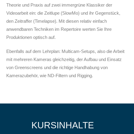
Theorie und Praxis auf zwei immergrüne Klassiker der
Videoarbeit ein: die Zeitlupe (SlowMo) und ihr Gegenstück,
den Zeitraffer (Timelapse). Mit diesen relativ einfach
anwendbaren Techniken im Repertoire werten Sie Ihre
Produktionen optisch auf.
Ebenfalls auf dem Lehrplan: Multicam-Setups, also die Arbeit
mit mehreren Kameras gleichzeitig, der Aufbau und Einsatz
von Greenscreens und die richtige Handhabung von
Kamerazubehör, wie ND-Filtern und Rigging.
KURSINHALTE