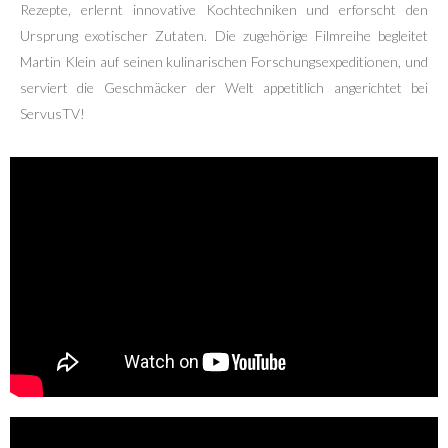
Rezepte, erlernt innovative Kochtechniken und erforscht den
Ursprung exotischer Zutaten. Die zugehörige Filmreihe begleitet
Martin Klein auf seinen kulinarischen Forschungsexpeditionen, und
serviert die Geschmäcker der Welt appetitlich angerichtet bei
ServusTV!