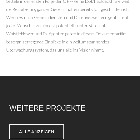
Settele in der ersten Folge der ORF-Reihe Dok1 aufdeckt, wie weit
die Bespitzelung ganzer Gesellschaften bereits fortgeschritten ist.
Wenn es nach Geheimdiensten und Datenverwertern geht, steht
jeder Mensch – zumindest potentiell - unter Verdacht.
Whistleblower und Ex-Agenten geben in diesem Dokumentarfilm
besorgniserregende Einblicke in ein weltumspannendes
Überwachungssystem, das uns alle ins Visier nimmt.
WEITERE PROJEKTE
ALLE ANZEIGEN